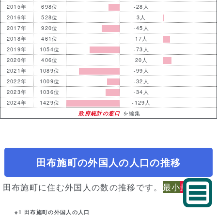
2015年
698位
-28人
2016年
528位
3人
2017年
920位
-45人
2018年
461位
17人
2019年
1054位
-73人
2020年
406位
20人
2021年
1089位
-99人
2022年
1009位
-32人
2023年
1036位
-34人
2024年
1429位
-129人
政府統計の窓口
を編集
田布施町の外国人の人口の推移
田布施町に住む外国人の数の推移です。
最小
最大
※1 田布施町の外国人の人口