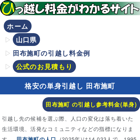
ホーム
山口県
田布施町の引越し料金例
公式のお見積もり
格安の単身引越し 田布施町
田布施町 の引越し参考料金(単身)
引越し先の候補を選ぶ際、人口の変化は落ち着いた
生活環境、活発なコミュニティなどの指標になりま
す。
田布施町の人口
(2025年)は14,033人で、1995