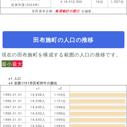
￥18,012,500
16位
1,557位
決算年度(2024年)
住民基本台帳
政府統計の窓口
を編集。
田布施町の人口の推移
現在の田布施町を構成する範囲の人口の推移です。
最小
最大
※1 人口
※2 全国1741市区町村中の順位
※1
※2
1995.01.01
16,608人
1104位
1996.01.01
16,598人
1101位
1997.01.01
16,695人
1098位
1998.01.01
16,652人
1098位
1999.01.01
16,650人
1095位
2000.01.01
16,584人
1094位