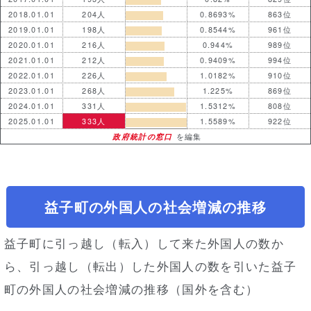
2018.01.01
204人
0.8693%
863位
2019.01.01
198人
0.8544%
961位
2020.01.01
216人
0.944%
989位
2021.01.01
212人
0.9409%
994位
2022.01.01
226人
1.0182%
910位
2023.01.01
268人
1.225%
869位
2024.01.01
331人
1.5312%
808位
2025.01.01
333人
1.5589%
922位
政府統計の窓口
を編集
益子町の外国人の社会増減の推移
益子町に引っ越し（転入）して来た外国人の数か
ら、引っ越し（転出）した外国人の数を引いた益子
町の外国人の社会増減の推移（国外を含む）