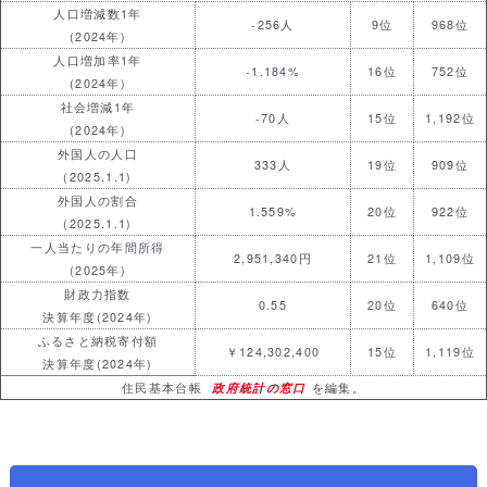
人口増減数1年
-256人
9位
968位
(2024年)
人口増加率1年
-1.184%
16位
752位
(2024年)
社会増減1年
-70人
15位
1,192位
(2024年)
外国人の人口
333人
19位
909位
(2025.1.1)
外国人の割合
1.559%
20位
922位
(2025.1.1)
一人当たりの年間所得
2,951,340円
21位
1,109位
(2025年)
財政力指数
0.55
20位
640位
決算年度(2024年)
ふるさと納税寄付額
￥124,302,400
15位
1,119位
決算年度(2024年)
住民基本台帳
政府統計の窓口
を編集。