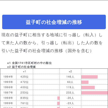
益子町の社会増減の推移
現在の益子町に相当する地域に引っ越し（転入）し
て来た人の数から、引っ越し（転出）した人の数を
引いた益子町の社会増減の推移（国外を含む）
※1 全国1741市区町村の中の順位
※2 益子町の社会増減
※1
※2
1994年
425位
146人
1995年
472位
63人
1996年
400位
119人
1997年
253位
233人
1998年
835位
-20人
1999年
761位
-23人