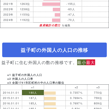
2021年
1263位
-155人
2022年
1238位
-63人
2023年
1155位
-47人
2024年
1192位
-70人
政府統計の窓口
を編集
益子町の外国人の人口の推移
益子町に住む外国人の数の推移です。
最小
最大
※1 益子町の外国人の人口
※2 外国人の人口率
※3 全国1741市区町村の中の人口率の順位
※1
※2
※3
2014.01.01
180人
0.7357%
770位
2015.01.01
187人
0.7694%
759位
2016.01.01
185人
0.7697%
809位
2017.01.01
195人
0.82%
829位