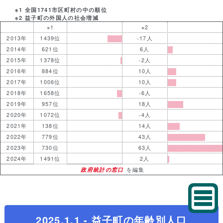
※1 全国1741市区町村の中の順位
※2 益子町の外国人の社会増減
※1
※2
2013年
1439位
-17人
2014年
621位
6人
2015年
1378位
-2人
2016年
884位
10人
2017年
1006位
10人
2018年
1658位
-6人
2019年
957位
18人
2020年
1072位
-4人
2021年
138位
14人
2022年
779位
43人
2023年
730位
63人
2024年
1491位
2人
政府統計の窓口
を編集
2025.1.1 - 益子町の年齢別人口