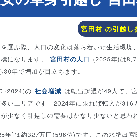
宮田村 の引越し
補を選ぶ際、人口の変化は落ち着いた生活環境
指標になります。
宮田村の人口
(2025年)は8,
)から30年で増加が目立ちます。
~2024)の
社会増減
は転出超過が49人で、
多いエリアです。2024年に限れば転入が316人
りが少なく引越しの需要はかなり少ないと思わ
025年)は約327万円(596位)です。この水準