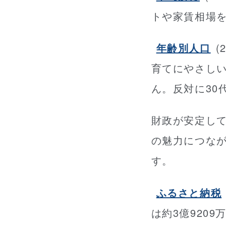
トや家賃相場
年齢別人口
(
育てにやさし
ん。反対に30
財政が安定し
の魅力につな
す。
ふるさと納税
は約3億9209