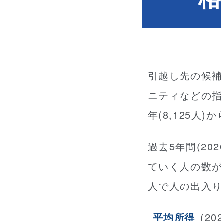
引越し先の候
ニティなどの
年(8,125人
過去5年間(2020
ていく人の数が
人で人の出入
平均所得
(2