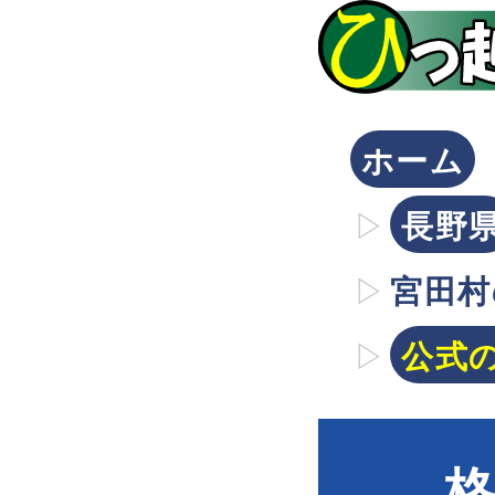
ホーム
長野
宮田村
公式
格