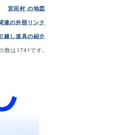
宮田村 の地図
 関連の外部リンク
引越し道具の紹介
の数は1741です。