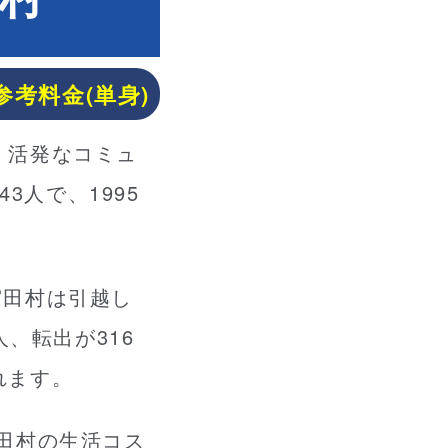
参考料金(単身)
、活発なコミュ
743人で、1995
宮田村は引越し
、転出が316
れます。
は宮田村の生活コス