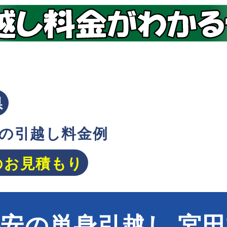
県
の引越し料金例
のお見積もり
安の単身引越し 宮