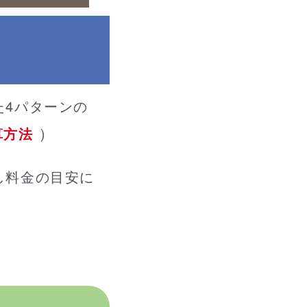
た4パターンの
算方法
)
し料金の目安に