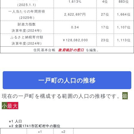
1.613%
4位
883位
(2025.1.1)
一人当たりの年間所得
2,622,697円
27位
1,664位
(2025年)
財政力指数
0.34
17位
1,107位
決算年度(2024年)
ふるさと納税寄付額
￥128,082,000
23位
1,113位
決算年度(2024年)
住民基本台帳
政府統計の窓口
を編集。
一戸町の人口の推移
現在の一戸町を構成する範囲の人口の推移です。
最
小
最大
※1 人口
※2 全国1741市区町村中の順位
※1
※2