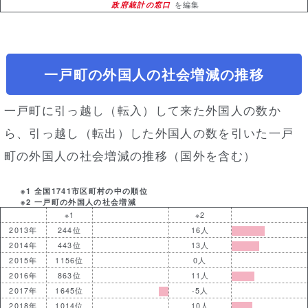
政府統計の窓口
を編集
一戸町の外国人の社会増減の推移
一戸町に引っ越し（転入）して来た外国人の数か
ら、引っ越し（転出）した外国人の数を引いた一戸
町の外国人の社会増減の推移（国外を含む）
※1 全国1741市区町村の中の順位
※2 一戸町の外国人の社会増減
※1
※2
2013年
244位
16人
2014年
443位
13人
2015年
1156位
0人
2016年
863位
11人
2017年
1645位
-5人
2018年
1014位
10人