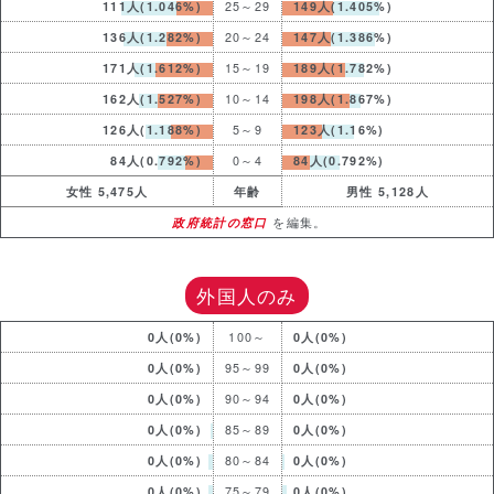
111人(1.046%)
25～29
149人(1.405%)
136人(1.282%)
20～24
147人(1.386%)
171人(1.612%)
15～19
189人(1.782%)
162人(1.527%)
10～14
198人(1.867%)
126人(1.188%)
5～9
123人(1.16%)
84人(0.792%)
0～4
84人(0.792%)
女性 5,475人
年齢
男性 5,128人
政府統計の窓口
を編集。
外国人のみ
0人(0%)
100～
0人(0%)
0人(0%)
95～99
0人(0%)
0人(0%)
90～94
0人(0%)
0人(0%)
85～89
0人(0%)
0人(0%)
80～84
0人(0%)
0人(0%)
75～79
0人(0%)