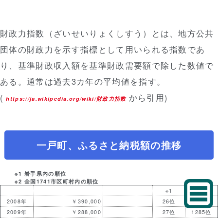
財政力指数（ざいせいりょくしすう）とは、地方公共
団体の財政力を示す指標として用いられる指数であ
り、基準財政収入額を基準財政需要額で除した数値で
ある。通常は過去3カ年の平均値を指す。
(
から引用)
https://ja.wikipedia.org/wiki/財政力指数
一戸町、ふるさと納税額の推移
※1 岩手県内の順位
※2 全国1741市区町村内の順位
※1
※2
2008年
￥390,000
26位
1123位
2009年
￥288,000
27位
1285位