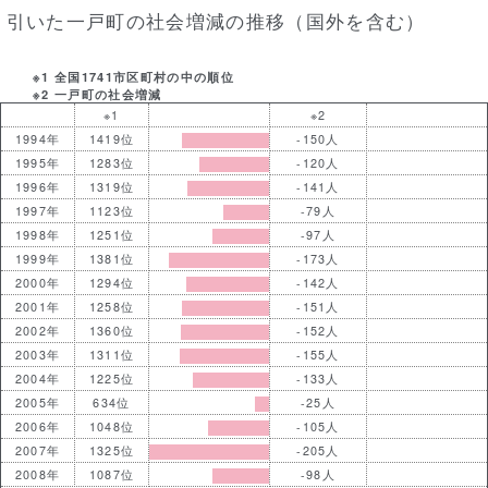
引いた一戸町の社会増減の推移（国外を含む）
※1 全国1741市区町村の中の順位
※2 一戸町の社会増減
※1
※2
1994年
1419位
-150人
1995年
1283位
-120人
1996年
1319位
-141人
1997年
1123位
-79人
1998年
1251位
-97人
1999年
1381位
-173人
2000年
1294位
-142人
2001年
1258位
-151人
2002年
1360位
-152人
2003年
1311位
-155人
2004年
1225位
-133人
2005年
634位
-25人
2006年
1048位
-105人
2007年
1325位
-205人
2008年
1087位
-98人