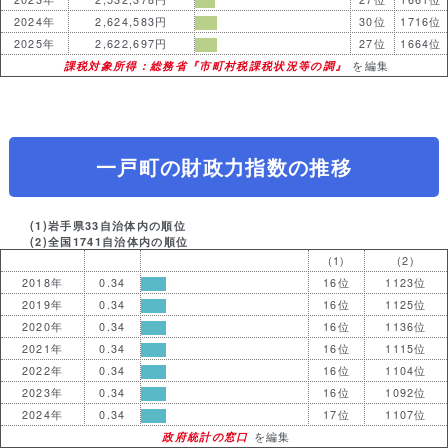
2024年
2,624,583円
30位
1716位
2025年
2,622,697円
27位
1664位
課税対象所得：総務省『市町村税課税状況等の調』
を編集
一戸町の財政力指数の推移
(1)岩手県33自治体内の順位
(2)全国1741自治体内の順位
(1)
(2)
2018年
0.34
16位
1123位
2019年
0.34
16位
1125位
2020年
0.34
16位
1136位
2021年
0.34
16位
1115位
2022年
0.34
16位
1104位
2023年
0.34
16位
1092位
2024年
0.34
17位
1107位
政府統計の窓口
を編集