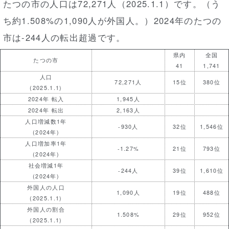
たつの市の人口は72,271人（2025.1.1）です。（う
ち約1.508%の1,090人が外国人。）2024年のたつの
市は-244人の転出超過です。
県内
全国
たつの市
41
1,741
人口
72,271人
15位
380位
(2025.1.1)
2024年 転入
1,945人
2024年 転出
2,163人
人口増減数1年
-930人
32位
1,546位
(2024年)
人口増加率1年
-1.27%
21位
793位
(2024年)
社会増減1年
-244人
39位
1,610位
(2024年)
外国人の人口
1,090人
19位
488位
(2025.1.1)
外国人の割合
1.508%
29位
952位
(2025.1.1)