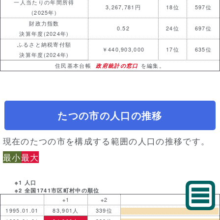
一人当たりの年間所得
3,267,781円
18位
597位
(2025年)
財政力指数
0.52
24位
697位
決算年度(2024年)
ふるさと納税寄付額
￥440,903,000
17位
635位
決算年度(2024年)
住民基本台帳
政府統計の窓口
を編集。
たつの市の人口の推移
現在のたつの市を構成する範囲の人口の推移です。
最小
最大
※1 人口
※2 全国1741市区町村中の順位
※1
※2
1995.01.01
83,901人
339位