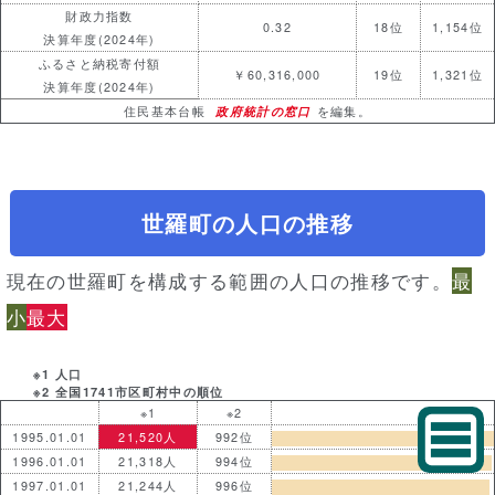
財政力指数
0.32
18位
1,154位
決算年度(2024年)
ふるさと納税寄付額
￥60,316,000
19位
1,321位
決算年度(2024年)
住民基本台帳
政府統計の窓口
を編集。
世羅町の人口の推移
現在の世羅町を構成する範囲の人口の推移です。
最
小
最大
※1 人口
※2 全国1741市区町村中の順位
※1
※2
1995.01.01
21,520人
992位
1996.01.01
21,318人
994位
1997.01.01
21,244人
996位