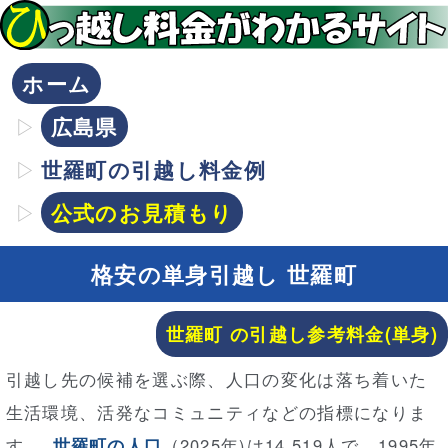
ホーム
広島県
世羅町の引越し料金例
公式のお見積もり
格安の単身引越し 世羅町
世羅町 の引越し参考料金(単身)
引越し先の候補を選ぶ際、人口の変化は落ち着いた
生活環境、活発なコミュニティなどの指標になりま
す。
世羅町の人口
(2025年)は14,519人で、1995年