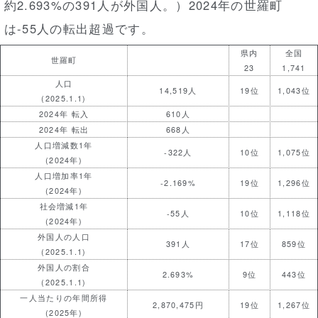
約2.693%の391人が外国人。）2024年の世羅町
は-55人の転出超過です。
県内
全国
世羅町
23
1,741
人口
14,519人
19位
1,043位
(2025.1.1)
2024年 転入
610人
2024年 転出
668人
人口増減数1年
-322人
10位
1,075位
(2024年)
人口増加率1年
-2.169%
19位
1,296位
(2024年)
社会増減1年
-55人
10位
1,118位
(2024年)
外国人の人口
391人
17位
859位
(2025.1.1)
外国人の割合
2.693%
9位
443位
(2025.1.1)
一人当たりの年間所得
2,870,475円
19位
1,267位
(2025年)