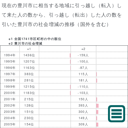
現在の豊川市に相当する地域に引っ越し（転入）し
て来た人の数から、引っ越し（転出）した人の数を
引いた豊川市の社会増減の推移（国外を含む）
※1 全国1741市区町村の中の順位
※2 豊川市の社会増減
※1
※2
1994年
1436位
-159人
1995年
1207位
-100人
1996年
1163位
-87人
1997年
383位
115人
1998年
281位
181人
1999年
1215位
-110人
2000年
1183位
-103人
2001年
215位
150人
2002年
128位
393人
2003年
151位
300人
2004年
230位
149人
2005年
154位
309人