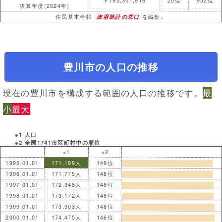
￥195,301,916
20位
952位
決算年度(2024年)
住民基本台帳
政府統計の窓口
を編集。
豊川市の人口の推移
現在の豊川市を構成する範囲の人口の推移です。
最
小
最大
※1 人口
※2 全国1741市区町村中の順位
※1
※2
1995.01.01
171,199人
149位
1996.01.01
171,775人
148位
1997.01.01
172,348人
148位
1998.01.01
173,172人
148位
1999.01.01
173,903人
148位
2000.01.01
174,475人
146位