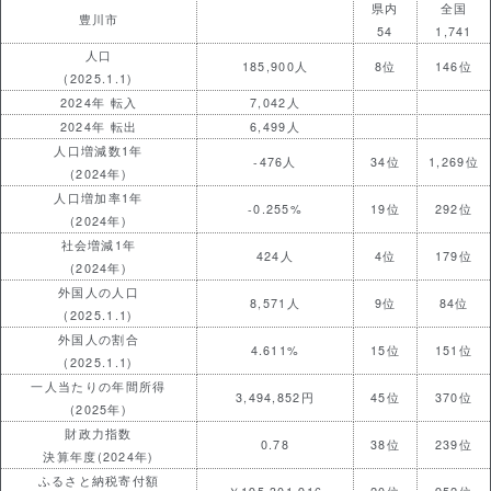
県内
全国
豊川市
54
1,741
人口
185,900人
8位
146位
(2025.1.1)
2024年 転入
7,042人
2024年 転出
6,499人
人口増減数1年
-476人
34位
1,269位
(2024年)
人口増加率1年
-0.255%
19位
292位
(2024年)
社会増減1年
424人
4位
179位
(2024年)
外国人の人口
8,571人
9位
84位
(2025.1.1)
外国人の割合
4.611%
15位
151位
(2025.1.1)
一人当たりの年間所得
3,494,852円
45位
370位
(2025年)
財政力指数
0.78
38位
239位
決算年度(2024年)
ふるさと納税寄付額