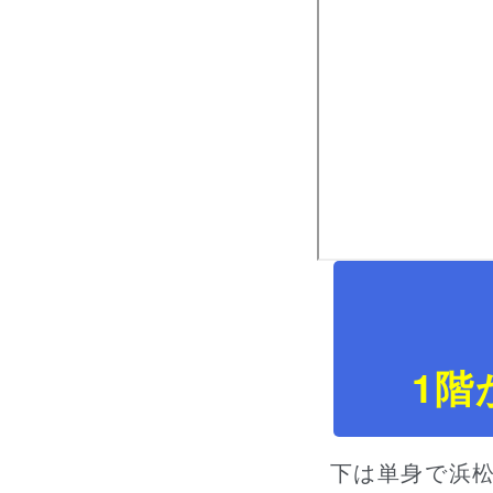
1階
下は単身で浜