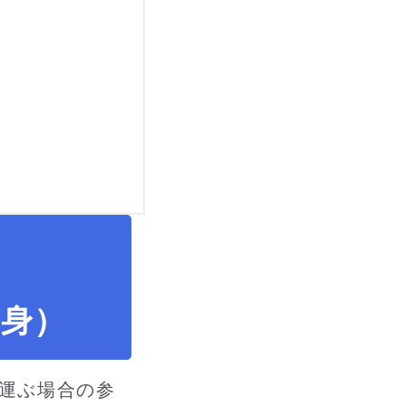
単身）
運ぶ場合の参