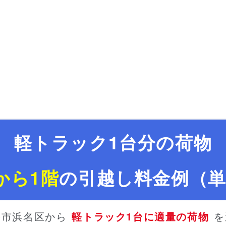
軽トラック1台分の荷物
から1階
の引越し料金例（
松市浜名区から
軽トラック1台に適量の荷物
を