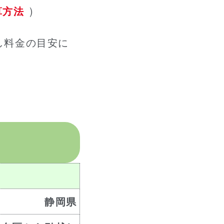
算方法
)
し料金の目安に
静岡県