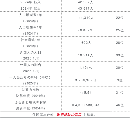
2024年 転入
42,967人
2024年 転出
43,617人
人口増減数1年
-11,340人
22位
(2024年)
人口増加率1年
-0.862%
25位
(2024年)
社会増減1年
-692人
28位
(2024年)
外国人の人口
18,914人
33位
(2025.1.1)
外国人の割合
1.451%
30位
(2025.1.1)
一人当たりの所得（年収）
3,700,967円
9位
(2025年)
財政力指数
415.54
31位
決算年度(2024年)
ふるさと納税寄付額
￥4,390,580,841
46位
決算年度(2024年)
住民基本台帳
政府統計の窓口
を編集。