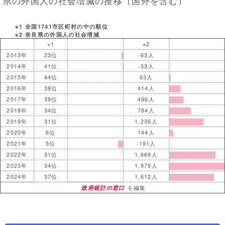
県の外国人の社会増減の推移（国外を含む）
※1 全国1741市区町村の中の順位
※2 奈良県の外国人の社会増減
※1
※2
2013年
23位
-63人
2014年
41位
-33人
2015年
44位
63人
2016年
38位
414人
2017年
39位
496人
2018年
34位
784人
2019年
31位
1,236人
2020年
6位
144人
2021年
5位
-191人
2022年
31位
1,669人
2023年
34位
1,979人
2024年
37位
1,612人
政府統計の窓口
を編集