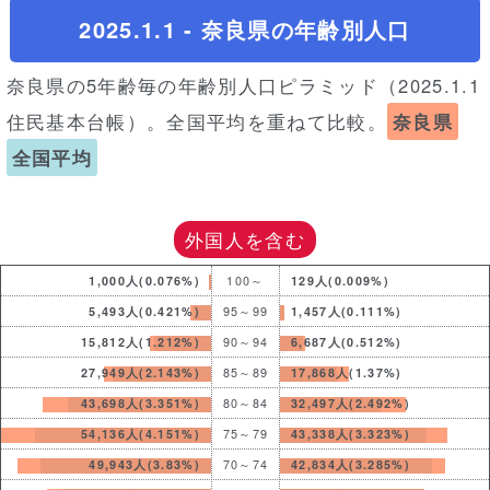
2025.1.1 - 奈良県の年齢別人口
奈良県の5年齢毎の年齢別人口ピラミッド（2025.1.1
住民基本台帳）。全国平均を重ねて比較。
奈良県
全国平均
外国人を含む
1,000人(0.076%)
100～
129人(0.009%)
5,493人(0.421%)
95～99
1,457人(0.111%)
15,812人(1.212%)
90～94
6,687人(0.512%)
27,949人(2.143%)
85～89
17,868人(1.37%)
43,698人(3.351%)
80～84
32,497人(2.492%)
54,136人(4.151%)
75～79
43,338人(3.323%)
49,943人(3.83%)
70～74
42,834人(3.285%)