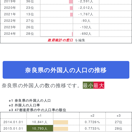
2019年
36位
-2,591人
2020年
23位
-2,012人
2021年
13位
-1,767人
2022年
27位
-93人
2023年
26位
-132人
2024年
28位
-692人
政府統計の窓口
を編集
奈良県の外国人の人口の推移
奈良県の外国人の数の推移です。
最小
最大
※1 奈良県の外国人の人口
※2 外国人の人口率
※3 47都道府県の中の人口率の順位
※1
※2
※3
2014.01.01
10,841人
0.7726%
27位
2015.01.01
10,793人
0.7733%
28位