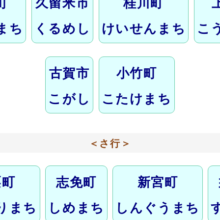
町
久留米市
桂川町
まち
くるめし
けいせんまち
こ
古賀市
小竹町
こがし
こたけまち
＜さ行＞
栗町
志免町
新宮町
りまち
しめまち
しんぐうまち