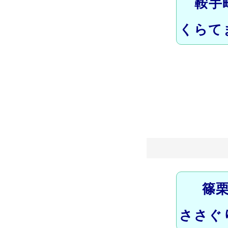
鞍手
くらて
篠
ささぐ