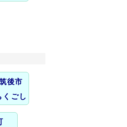
筑後市
ちくごし
町