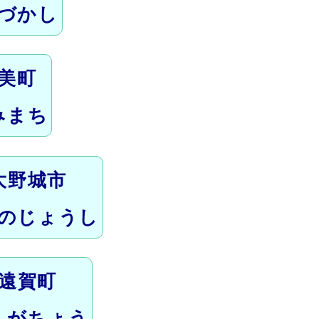
づかし
美町
みまち
大野城市
のじょうし
遠賀町
んがちょう