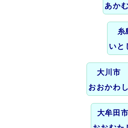
あか
糸
いと
大川市
おおかわ
大牟田
おおむた