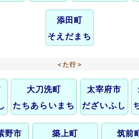
添田町
そえだまち
＜た行＞
市
大刀洗町
太宰府市
し
たちあらいまち
だざいふし
紫野市
築上町
筑前