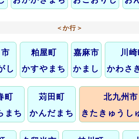
＜か行＞
日市
粕屋町
嘉麻市
川崎
がし
かすやまち
かまし
かわさ
春町
苅田町
北九州市
らまち
かんだまち
きたきゅうし