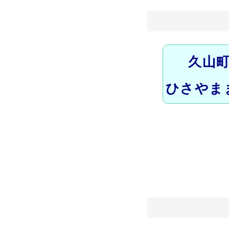
久山
ひさやま