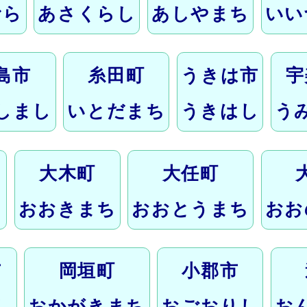
むら
あさくらし
あしやまち
いい
島市
糸田町
うきは市
宇
しまし
いとだまち
うきはし
う
大木町
大任町
し
おおきまち
おおとうまち
おお
市
岡垣町
小郡市
し
おかがきまち
おごおりし
お