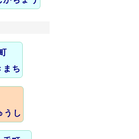
町
きまち
ゅうし