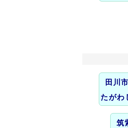
田川
たがわ
筑