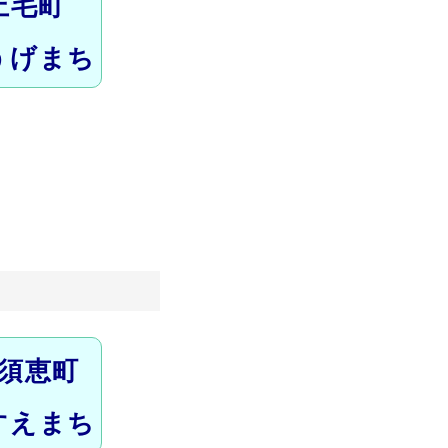
上毛町
うげまち
須恵町
すえまち